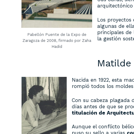
arquitectónic
Los proyectos
algunas de ell
principales de
Pabellón Puente de la Expo de
la gestión sost
Zaragoza de 2008, firmado por Zaha
Hadid
Matilde
Nacida en 1922, esta ma
rompió todos los moldes
Con su cabeza plagada de
días antes de que se pro
titulación de Arquitect
Aunque el conflicto béli
puso su sello a varias
co