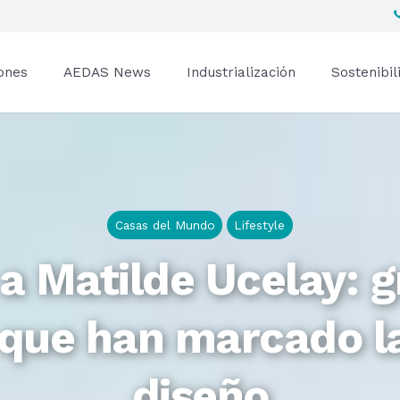
ones
AEDAS News
Industrialización
Sostenibil
Casas del Mundo
Lifestyle
a Matilde Ucelay: 
que han marcado la
diseño