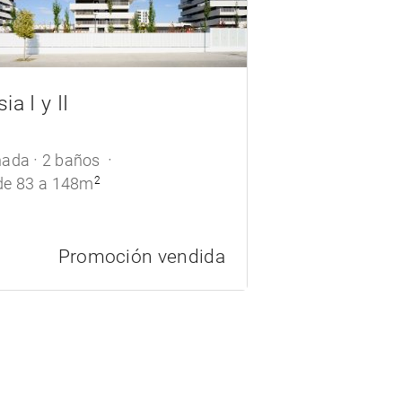
ia I y II
nada
2 baños
de 83 a 148m
2
Promoción vendida