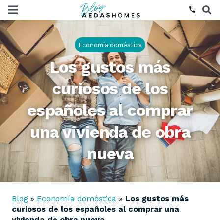
phone
Economía doméstica
Los gustos más
curiosos de los
españoles al comprar
una vivienda de obra
nueva
Blog
»
Economía doméstica
»
Los gustos más
curiosos de los españoles al comprar una
vivienda de obra nueva