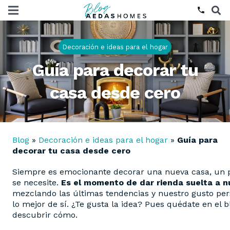
phone
Decoración e ideas para el hogar
Guía para decorar tu
casa desde cero
Blog
»
Decoración e ideas para el hogar
»
Guía para
decorar tu casa desde cero
Siempre es emocionante decorar una nueva casa, un p
se necesite.
Es el momento de dar rienda suelta a n
mezclando las últimas tendencias y nuestro gusto per
lo mejor de sí. ¿Te gusta la idea? Pues quédate en e
descubrir cómo.