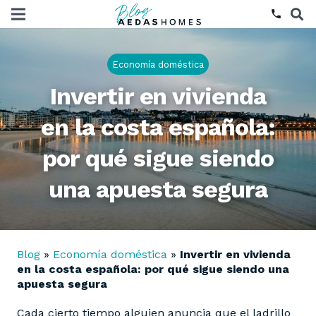
phone
Economía doméstica
Invertir en vivienda
en la costa española:
por qué sigue siendo
una apuesta segura
Blog
»
Economía doméstica
»
Invertir en vivienda
en la costa española: por qué sigue siendo una
apuesta segura
Cada cierto tiempo alguien anuncia que el ladrillo