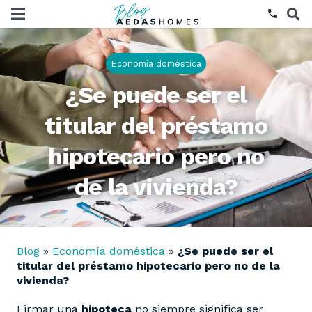
phone
Economía doméstica
¿Se puede ser el
titular del préstamo
hipotecario pero no
de la vivienda?
Blog
»
Economía doméstica
»
¿Se puede ser el
titular del préstamo hipotecario pero no de la
vivienda?
Firmar una
hipoteca
no siempre significa ser