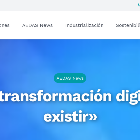
ones
AEDAS News
Industrialización
Sostenibil
AEDAS News
transformación digi
existir»