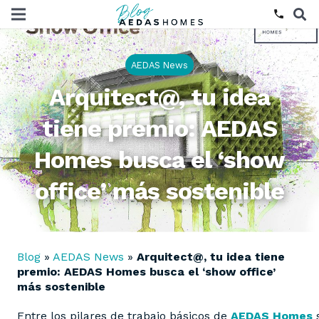
phone
AEDAS News
Arquitect@, tu idea
tiene premio: AEDAS
Homes busca el ‘show
office’ más sostenible
Blog
»
AEDAS News
»
Arquitect@, tu idea tiene
premio: AEDAS Homes busca el ‘show office’
más sostenible
Entre los pilares de trabajo básicos de
AEDAS Homes
s