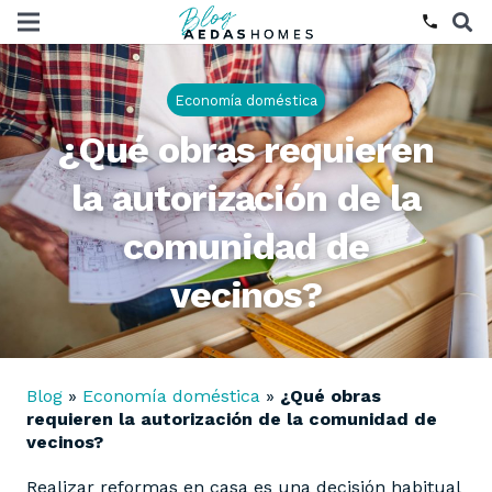
phone
Economía doméstica
¿Qué obras requieren
la autorización de la
comunidad de
vecinos?
Blog
»
Economía doméstica
»
¿Qué obras
requieren la autorización de la comunidad de
vecinos?
Realizar reformas en casa es una decisión habitual