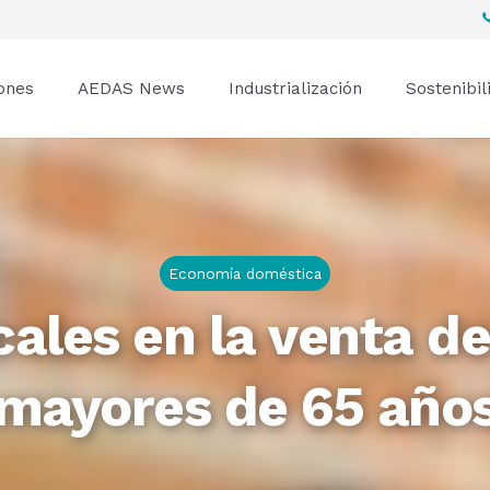
ones
AEDAS News
Industrialización
Sostenibil
Economía doméstica
cales en la venta d
mayores de 65 año