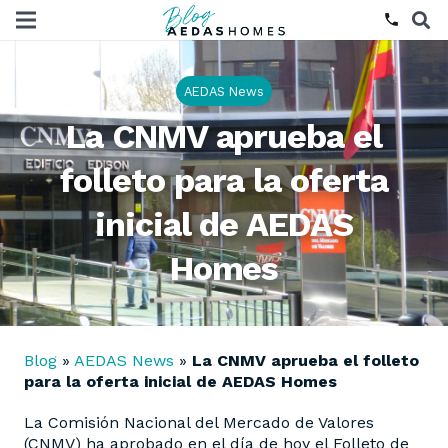
phone
AEDAS News
La CNMV aprueba el
folleto para la oferta
inicial de AEDAS
Homes
Blog
»
AEDAS News
»
La CNMV aprueba el folleto
para la oferta inicial de AEDAS Homes
La Comisión Nacional del Mercado de Valores
(CNMV) ha aprobado en el día de hoy el Folleto de