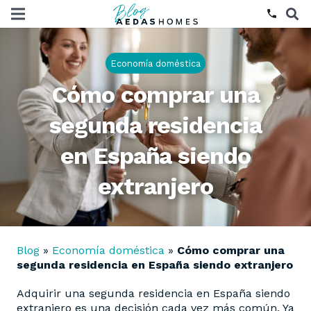
phone
Economía doméstica
Cómo comprar una
segunda residencia
en España siendo
extranjero
Blog
»
Economía doméstica
»
Cómo comprar una
segunda residencia en España siendo extranjero
Adquirir una segunda residencia en España siendo
extranjero es una decisión cada vez más común. Ya