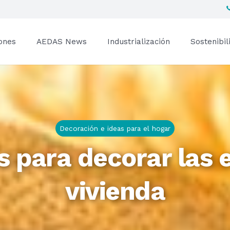
ones
AEDAS News
Industrialización
Sostenibil
Decoración e ideas para el hogar
s para decorar las 
vivienda