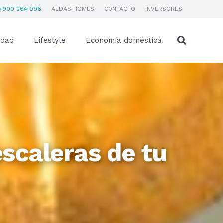
900 264 096
AEDAS HOMES
CONTACTO
INVERSORES
idad
Lifestyle
Economía doméstica
escaleras de tu