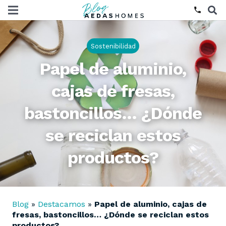
phone
Sostenibilidad
Papel de aluminio,
cajas de fresas,
bastoncillos… ¿Dónde
se reciclan estos
productos?
Blog
»
Destacamos
»
Papel de aluminio, cajas de
fresas, bastoncillos… ¿Dónde se reciclan estos
productos?