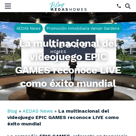
phone
AEDAS News
Promoción inmobiliaria Vanian Gardens
La multinacional del
videojuego EPIC
GAMES reconoce LIVE
como éxito mundial
Blog
»
AEDAS News
»
La multinacional del
videojuego EPIC GAMES reconoce LIVE como
éxito mundial