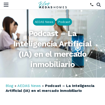
phone
AEDAS News
Podcast
Podcast – La
Inteligencia Artificial
(IA) en el mercado
inmobiliario
Blog
»
AEDAS News
»
Podcast – La Inteligencia
Artificial (IA) en el mercado inmobiliario