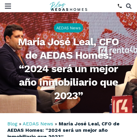
phone
AEDAS News
María José Leal, CFO
de AEDAS Homes:
“2024 será un mejor
año inmobiliario que
2023”
Blog
»
AEDAS News
»
María José Leal, CFO de
AEDAS Homes: “2024 será un mejor año
inmobiliario que 2023”