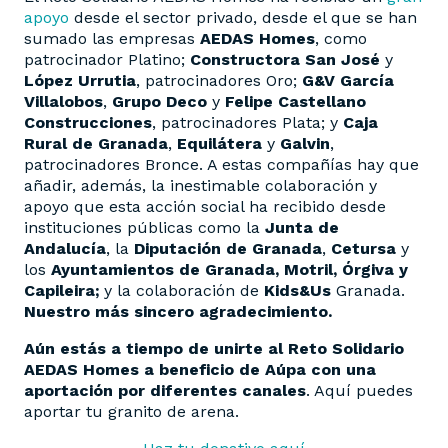
apoyo
desde el sector privado, desde el que se han
sumado las empresas
AEDAS Homes
, como
patrocinador Platino;
Constructora San José
y
López Urrutia
, patrocinadores Oro;
G&V García
Villalobos
,
Grupo Deco
y
Felipe Castellano
Construcciones
, patrocinadores Plata; y
Caja
Rural de Granada
,
Equilátera
y
Galvin
,
patrocinadores Bronce. A estas compañías hay que
añadir, además, la inestimable colaboración y
apoyo que esta acción social ha recibido desde
instituciones públicas como la
Junta de
Andalucía
, la
Diputación de Granada
,
Cetursa
y
los
Ayuntamientos de Granada, Motril, Órgiva y
Capileira;
y la colaboración de
Kids&Us
Granada.
Nuestro más sincero agradecimiento.
Aún estás a tiempo de unirte al Reto Solidario
AEDAS Homes a beneficio de Aúpa con una
aportación por diferentes canales
. Aquí puedes
aportar tu granito de arena.