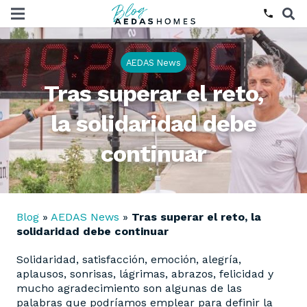
phone
AEDAS News
Tras superar el reto,
la solidaridad debe
continuar
Blog
»
AEDAS News
»
Tras superar el reto, la
solidaridad debe continuar
Solidaridad, satisfacción, emoción, alegría,
aplausos, sonrisas, lágrimas, abrazos, felicidad y
mucho agradecimiento son algunas de las
palabras que podríamos emplear para definir la