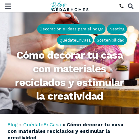
phone
Decoración e ideas para el hogar
Nesting
QuédateEnCasa
Sostenibilidad
Cómo decorar tu casa
con materiales
reciclados y estimular
la creatividad
Blog
»
QuédateEnCasa
»
Cómo decorar tu casa
con materiales reciclados y estimular la
creatividad