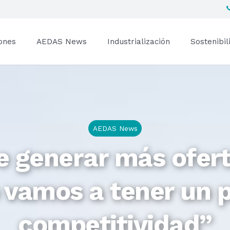
ones
AEDAS News
Industrialización
Sostenibil
AEDAS News
 generar más ofert
o vamos a tener un 
competitividad”