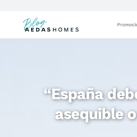
Promoci
“España debe
asequible 