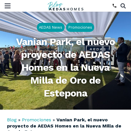
phone
AEDAS News
Promociones
Vanian Park, el nuevo
proyecto de AEDAS
Homes en la Nueva
Milla de Oro de
Estepona
Blog
»
Promociones
»
Vanian Park, el nuevo
proyecto de AEDAS Homes en la Nueva Milla de