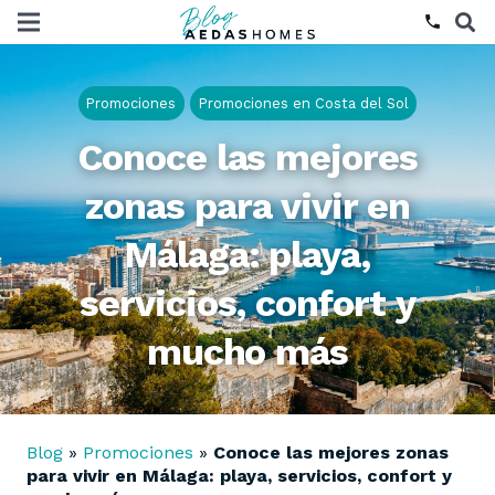
phone
Promociones
Promociones en Costa del Sol
Conoce las mejores
zonas para vivir en
Málaga: playa,
servicios, confort y
mucho más
Blog
»
Promociones
»
Conoce las mejores zonas
para vivir en Málaga: playa, servicios, confort y