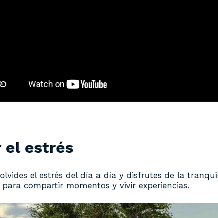
 el estrés
lvides el estrés del día a día y disfrutes de la tranqu
 para compartir momentos y vivir experiencias.