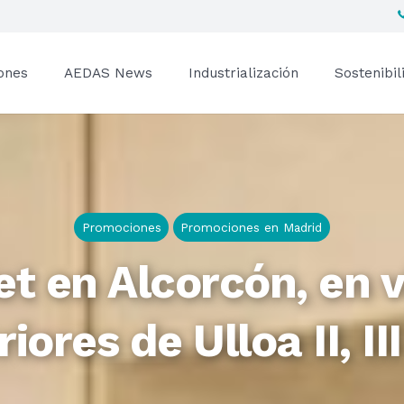
ones
AEDAS News
Industrialización
Sostenibil
Promociones
Promociones en Madrid
t en Alcorcón, en ví
riores de Ulloa II, III