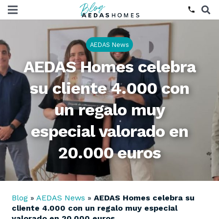
phone
AEDAS News
AEDAS Homes celebra
su cliente 4.000 con
un regalo muy
especial valorado en
20.000 euros
Blog
»
AEDAS News
»
AEDAS Homes celebra su
cliente 4.000 con un regalo muy especial
valorado en 20.000 euros