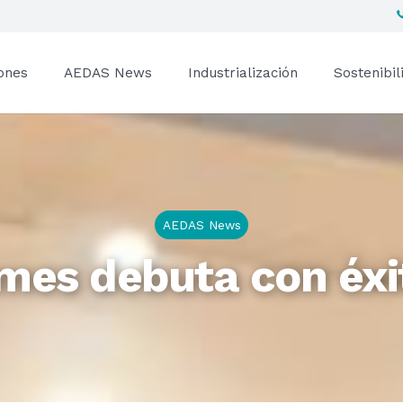
ones
AEDAS News
Industrialización
Sostenibil
AEDAS News
es debuta con éxi