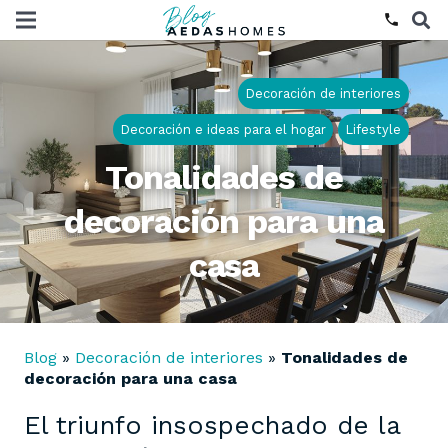
phone
Decoración de interiores
Decoración e ideas para el hogar
Lifestyle
Tonalidades de
decoración para una
casa
Blog
»
Decoración de interiores
»
Tonalidades de
decoración para una casa
El triunfo insospechado de la