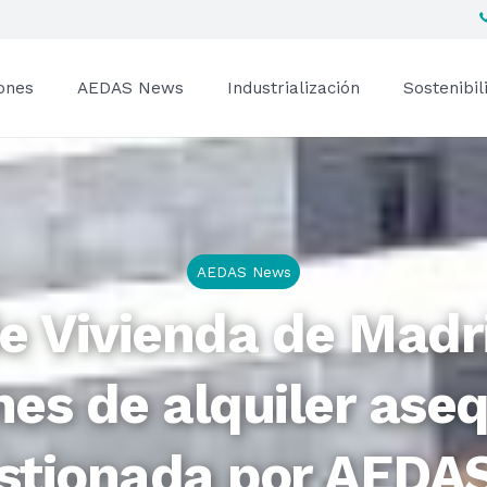
ones
AEDAS News
Industrialización
Sostenibil
AEDAS News
e Vivienda de Madri
es de alquiler aseq
estionada por AEDA