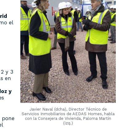
rid
mo el
 2 y 3
as en
doz y
es
Javier Naval (dcha), Director Técnico de
Servicios Inmobiliarios de AEDAS Homes, habla
s pone
con la Consejera de Vivienda, Paloma Martín
(izq.)
el