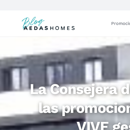
Promoci
La Consejera d
las promocion
VIVE g