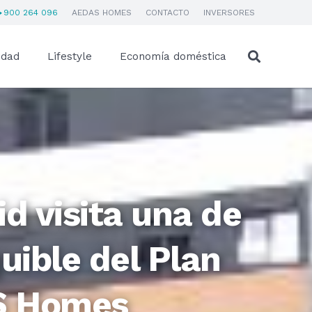
900 264 096
AEDAS HOMES
CONTACTO
INVERSORES
idad
Lifestyle
Economía doméstica
d visita una de
uible del Plan
S Homes