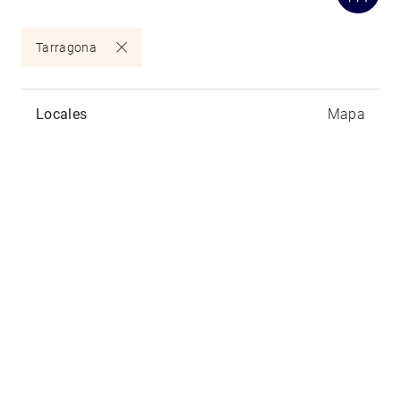
Tarragona
Locales
Mapa
Leyster
Carrer Mestral 2, 43850
Cambrils
-
Tarragona
Locales disponibles:
2
188,456m
- 395.000€ -
2
87,198m
- 225.000€ -