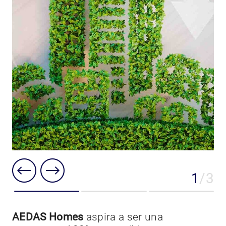
1
3
E
AEDAS Homes
aspira a ser una