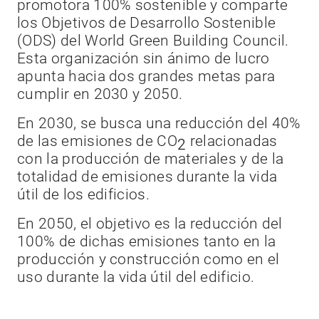
promotora 100% sostenible y comparte
los Objetivos de Desarrollo Sostenible
E
(ODS) del World Green Building Council.
c
Esta organización sin ánimo de lucro
s
apunta hacia dos grandes metas para
c
cumplir en 2030 y 2050.
e
En 2030, se busca una reducción del 40%
E
de las emisiones de CO
relacionadas
2
y
con la producción de materiales y de la
d
totalidad de emisiones durante la vida
p
a
útil de los edificios.
v
a
En 2050, el objetivo es la reducción del
f
100% de dichas emisiones tanto en la
e
so
producción y construcción como en el
uso durante la vida útil del edificio.
E
a
s