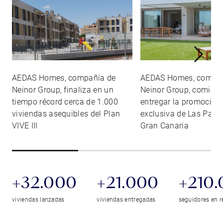
AEDAS Homes, compañía de
AEDAS Homes, compañ
Neinor Group, finaliza en un
Neinor Group, comienz
tiempo récord cerca de 1.000
entregar la promoció
viviendas asequibles del Plan
exclusiva de Las Palm
VIVE III
Gran Canaria
+32.000
+21.000
+210
viviendas lanzadas
viviendas entregadas
seguidores en r