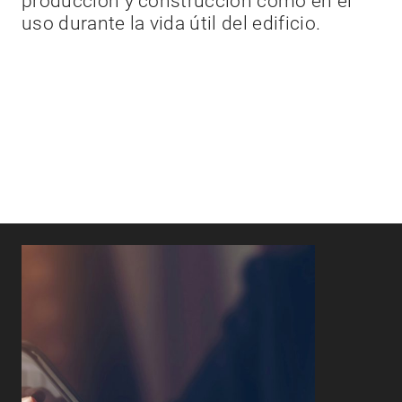
producción y construcción como en el
uso durante la vida útil del edificio.
E
a
s
c
v