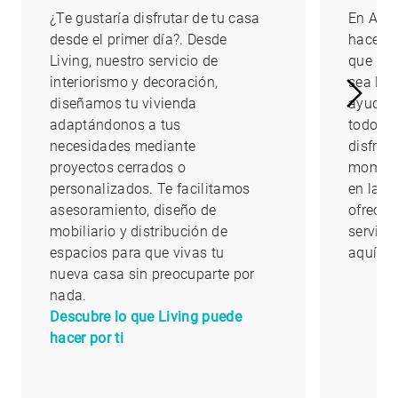
¿Te gustaría disfrutar de tu casa
En AED
desde el primer día?. Desde
hacerte
Living, nuestro servicio de
que la 
interiorismo y decoración,
sea lo 
diseñamos tu vivienda
ayudam
adaptándonos a tus
todo lo
necesidades mediante
disfrut
proyectos cerrados o
moment
personalizados. Te facilitamos
en la qu
asesoramiento, diseño de
ofrecem
mobiliario y distribución de
servici
espacios para que vivas tu
aquí
nueva casa sin preocuparte por
nada.
Descubre lo que Living puede
hacer por ti