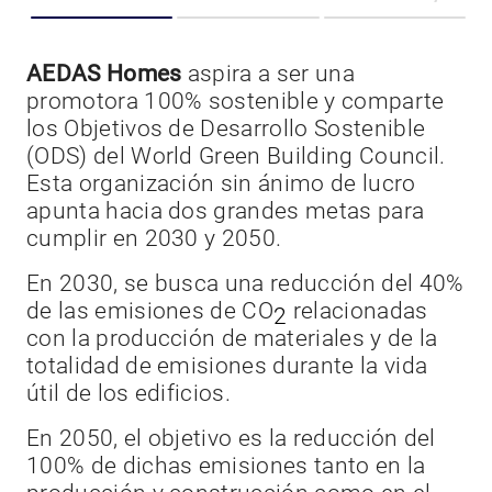
E
AEDAS Homes
aspira a ser una
promotora 100% sostenible y comparte
los Objetivos de Desarrollo Sostenible
E
(ODS) del World Green Building Council.
c
Esta organización sin ánimo de lucro
s
apunta hacia dos grandes metas para
c
cumplir en 2030 y 2050.
e
En 2030, se busca una reducción del 40%
E
de las emisiones de CO
relacionadas
2
y
con la producción de materiales y de la
d
totalidad de emisiones durante la vida
p
a
útil de los edificios.
v
a
En 2050, el objetivo es la reducción del
f
100% de dichas emisiones tanto en la
e
so