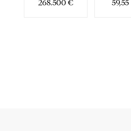
268.500 €
59,55