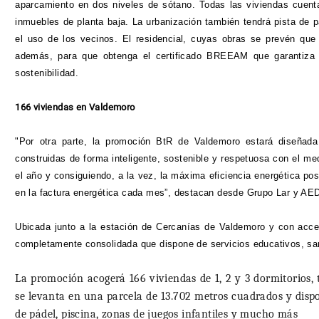
aparcamiento en dos niveles de sótano. Todas las viviendas cuenta
inmuebles de planta baja. La urbanización también tendrá pista de p
el uso de los vecinos. El residencial, cuyas obras se prevén que 
además, para que obtenga el certificado BREEAM que garantiza q
sostenibilidad.
166 viviendas en Valdemoro
"Por otra parte, la promoción BtR de Valdemoro estará diseñada
construidas de forma inteligente, sostenible y respetuosa con el m
el año y consiguiendo, a la vez, la máxima eficiencia energética po
en la factura energética cada mes”, destacan desde Grupo Lar y A
Ubicada junto a la estación de Cercanías de Valdemoro y con acces
completamente consolidada que dispone de servicios educativos, sani
La promoción acogerá 166 viviendas de 1, 2 y 3 dormitorios, t
se levanta en una parcela de 13.702 metros cuadrados y dispo
de pádel, piscina, zonas de juegos infantiles y mucho más