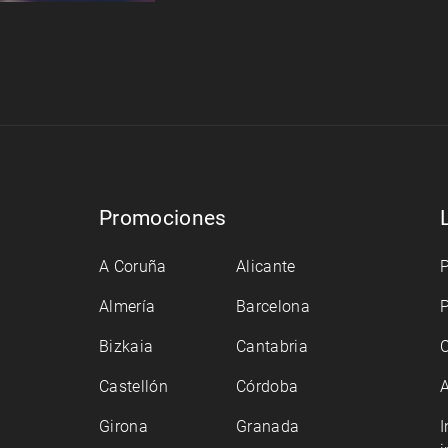
Promociones
A Coruña
Alicante
P
Almería
Barcelona
P
Bizkaia
Cantabria
C
Castellón
Córdoba
A
Girona
Granada
I