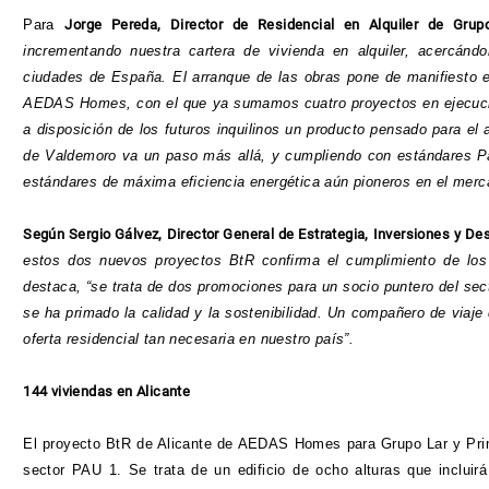
Para
Jorge Pereda, Director de Residencial en Alquiler de Grup
incrementando nuestra cartera de vivienda en alquiler, acercánd
ciudades de España. El arranque de las obras pone de manifiesto e
AEDAS Homes, con el que ya sumamos cuatro proyectos en ejecució
a disposición de los futuros inquilinos un producto pensado para el 
de Valdemoro va un paso más allá, y cumpliendo con estándares Pa
estándares de máxima eficiencia energética aún pioneros en el merc
Según Sergio Gálvez, Director General de Estrategia, Inversiones y D
estos dos nuevos proyectos BtR confirma el cumplimiento de lo
destaca, “se trata de dos promociones para un socio puntero del sec
se ha primado la calidad y la sostenibilidad. Un compañero de viaje
oferta residencial tan necesaria en nuestro país”.
144 viviendas en Alicante
El proyecto BtR de Alicante de AEDAS Homes para Grupo Lar y Primon
sector PAU 1. Se trata de un edificio de ocho alturas que incluir