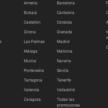
Almería
Barcelona
P
Bizkaia
Cantabria
C
Castellón
Córdoba
A
Girona
Granada
I
i
s
Las Palmas
Madrid
C
Málaga
Mallorca
Murcia
Navarra
Pontevedra
Sevilla
Tarragona
Tenerife
Valencia
Valladolid
Zaragoza
Todas las
promociones