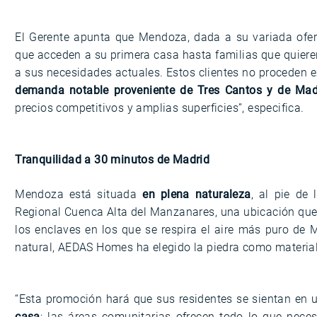
El Gerente apunta que Mendoza, dada a su variada ofer
que acceden a su primera casa hasta familias que quiere
a sus necesidades actuales. Estos clientes no proceden 
demanda notable proveniente de Tres Cantos y de Madr
precios competitivos y amplias superficies”, especifica.
Tranquilidad a 30 minutos de Madrid
Mendoza está situada
en plena naturaleza
, al pie de
Regional Cuenca Alta del Manzanares, una ubicación que of
los enclaves en los que se respira el aire más puro de
natural, AEDAS Homes ha elegido la piedra como material pr
“Esta promoción hará que sus residentes se sientan en 
casa
: las áreas comunitarias ofrecen todo lo que nece