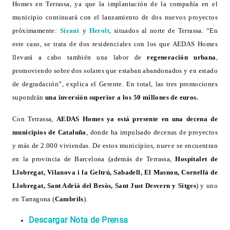
Homes en Terrassa, ya que la implantación de la compañía en el
municipio continuará con el lanzamiento de dos nuevos proyectos
próximamente:
Sirani
y
Herolt
, situados al norte de Terrassa. “En
este caso, se trata de dos residenciales con los que AEDAS Homes
llevará a cabo también una labor de
regeneración urbana
,
promoviendo sobre dos solares que estaban abandonados y en estado
de degradación”, explica el Gerente. En total, las
tres promociones
supondrán
una inversión superior a los 50 millones de euros.
Con Terrassa,
AEDAS Homes ya está presente en una decena de
municipios de Cataluña
, donde ha impulsado decenas de proyectos
y más de 2.000 viviendas. De estos municipios, nueve se encuentran
en la provincia de Barcelona (además de Terrassa,
Hospitalet de
Llobregat, Vilanova i la Geltrú, Sabadell, El Masnou, Cornellà de
Llobregat, Sant Adrià del Besòs, Sant Just Desvern y Sitges
) y uno
en Tarragona (
Cambrils
).
Descargar Nota de Prensa