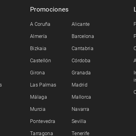
Promociones
A Coruña
Alicante
P
Almería
Barcelona
P
Bizkaia
Cantabria
C
Castellón
Córdoba
A
Girona
Granada
I
i
s
Las Palmas
Madrid
C
Málaga
Mallorca
Murcia
Navarra
Pontevedra
Sevilla
Tarragona
Tenerife