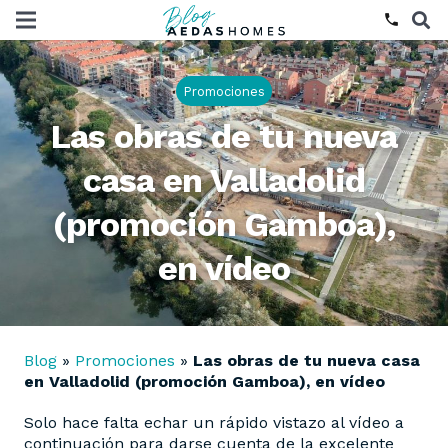
phone
Promociones
Las obras de tu nueva
casa en Valladolid
(promoción Gamboa),
en vídeo
Blog
»
Promociones
»
Las obras de tu nueva casa
en Valladolid (promoción Gamboa), en vídeo
Solo hace falta echar un rápido vistazo al vídeo a
continuación para darse cuenta de la excelente