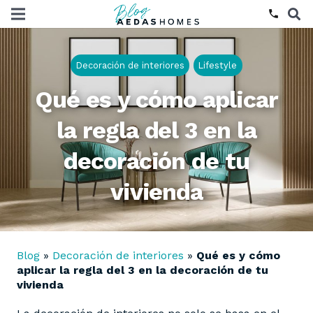
phone
Decoración de interiores
Lifestyle
Qué es y cómo aplicar
la regla del 3 en la
decoración de tu
vivienda
Blog
»
Decoración de interiores
»
Qué es y cómo
aplicar la regla del 3 en la decoración de tu
vivienda