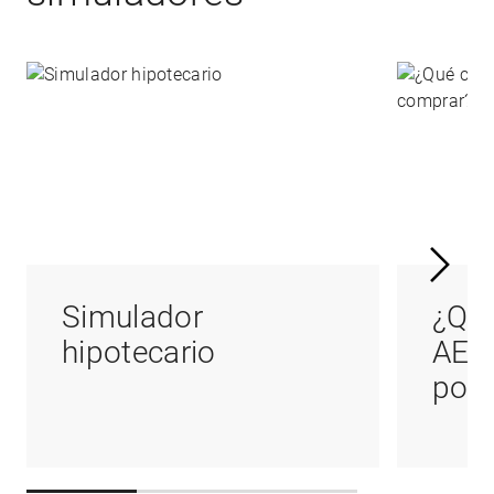
Simulador
¿Qué
hipotecario
AED
podr