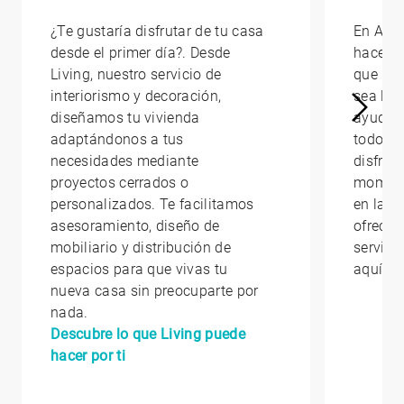
¿Te gustaría disfrutar de tu casa
En AED
desde el primer día?. Desde
hacerte
Living, nuestro servicio de
que la 
interiorismo y decoración,
sea lo 
diseñamos tu vivienda
ayudam
adaptándonos a tus
todo lo
necesidades mediante
disfrut
proyectos cerrados o
moment
personalizados. Te facilitamos
en la qu
asesoramiento, diseño de
ofrecem
mobiliario y distribución de
servici
espacios para que vivas tu
aquí
nueva casa sin preocuparte por
nada.
Descubre lo que Living puede
hacer por ti