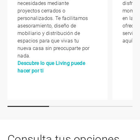
necesidades mediante
disfrut
proyectos cerrados o
moment
personalizados. Te facilitamos
en la qu
asesoramiento, diseño de
ofrecem
mobiliario y distribución de
servici
espacios para que vivas tu
aquí
nueva casa sin preocuparte por
nada.
Descubre lo que Living puede
hacer por ti
Consulta tus opciones