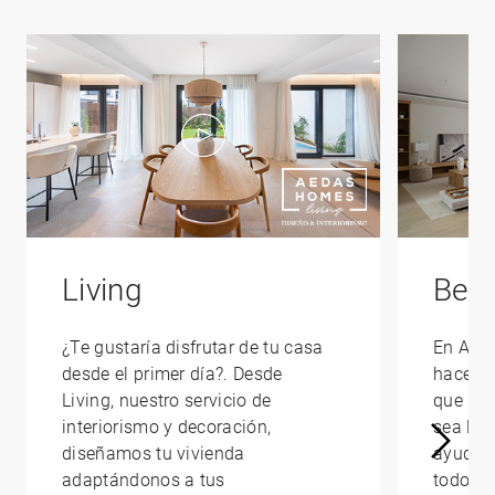
Living
Bene
¿Te gustaría disfrutar de tu casa
En AED
desde el primer día?. Desde
hacerte
Living, nuestro servicio de
que la 
interiorismo y decoración,
sea lo 
diseñamos tu vivienda
ayudam
adaptándonos a tus
todo lo