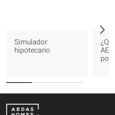
Simulador
¿Qué
hipotecario
AED
podr