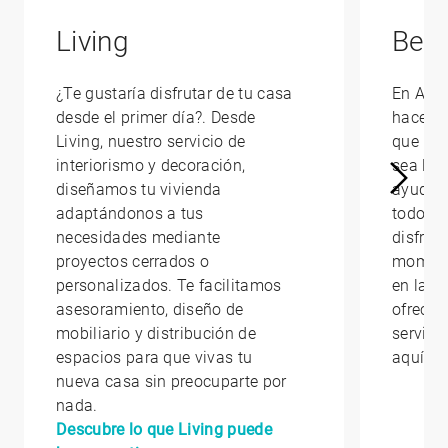
Living
Bene
¿Te gustaría disfrutar de tu casa
En AED
desde el primer día?. Desde
hacerte
Living, nuestro servicio de
que la 
interiorismo y decoración,
sea lo 
diseñamos tu vivienda
ayudam
adaptándonos a tus
todo lo
necesidades mediante
disfrut
proyectos cerrados o
moment
personalizados. Te facilitamos
en la qu
asesoramiento, diseño de
ofrecem
mobiliario y distribución de
servici
espacios para que vivas tu
aquí
nueva casa sin preocuparte por
nada.
Descubre lo que Living puede