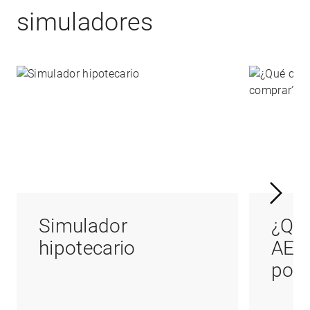
simuladores
Simulador
¿Qué
hipotecario
AED
podr