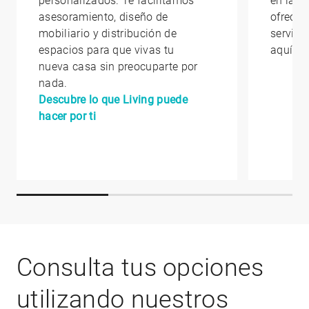
personalizados. Te facilitamos
en la qu
asesoramiento, diseño de
ofrecem
mobiliario y distribución de
servici
espacios para que vivas tu
aquí
nueva casa sin preocuparte por
nada.
Descubre lo que Living puede
hacer por ti
Consulta tus opciones
utilizando nuestros