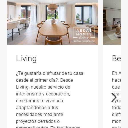
Living
Bene
¿Te gustaría disfrutar de tu casa
En AED
desde el primer día?. Desde
hacerte
Living, nuestro servicio de
que la 
interiorismo y decoración,
sea lo 
diseñamos tu vivienda
ayudam
adaptándonos a tus
todo lo
necesidades mediante
disfrut
proyectos cerrados o
moment