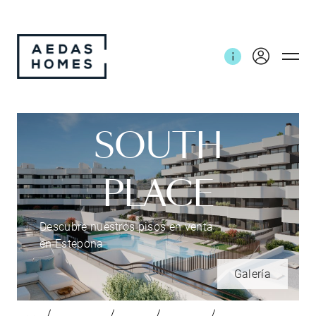
SOUTH
PLACE
Descubre nuestros pisos en venta
en Estepona
Galería