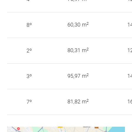
60,30 m
2
1
8º
80,31 m
2
1
2º
95,97 m
2
1
3º
81,82 m
2
1
7º