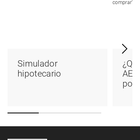
Simulador
¿Qué
hipotecario
AED
podr