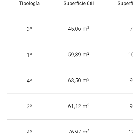
Tipología
Superficie útil
Superf
45,06 m
2
7
3º
59,39 m
2
1
1º
63,50 m
2
9
4º
61,12 m
2
9
2º
76,97 m
2
1
4º