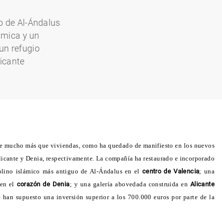
o de Al-Ándalus
ámica y un
 un refugio
licante
hace mucho más que viviendas, como ha quedado de manifiesto en los nuevos
licante y Denia, respectivamente. La compañía ha restaurado e incorporado
 molino islámico más antiguo de Al-Ándalus en el
centro de Valencia
; una
 en el
corazón de Denia
; y una galería abovedada construida en
Alicante
e han supuesto una inversión superior a los 700.000 euros por parte de la