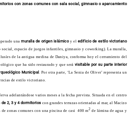
dormitorios con zonas comunes con sala social, gimnasio o aparcamiento
cuperado una
muralla de origen islámico
y el
edificio de estilo victoriano
social, espacio de juegos infantiles, gimnasio y coworking). La muralla,
dalusíes de la antigua medina de Daniya, conforma hoy el cerramiento del
ueológico que ha sido restaurado y que será
visitable por su parte interior
rqueológico Municipal
. Por otra parte, ‘La Senia de Oliver’ representa un
encias de estilo victoriano.
va adelantándose varios meses a la fecha prevista. Situada en el centro
 de 2, 3 y 4 dormitorios
con grandes terrazas orientadas al mar, al Macizo
2
ás de zonas comunes con una piscina de casi 400 m
de lámina de agua y