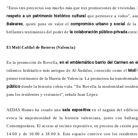
“Estos tres proyectos son mucho más que tres promociones de viviendas.
respeto a un patrimonio histórico cultural
que pertenece a todos”, as
Baleares
, quien pone en valor el
compromiso urbano y social
de la
brillantes testimonios del poder de
la colaboración público-privada
entre
El Molí Califal de Roteros (Valencia)
En la promoción de Rovella,
en el emblemático barrio del Carmen en e
islámico hidráulico más antiguo de Al-Ándalus, conocido como el
Molí 
primer testimonio de la Huerta de Valencia. La promotora ha transformad
público
donde la historia cobra vida. “En Rovella la modernidad residenc
para los residentes y visitantes”, señala Juan López.
AEDAS Homes ha creado una
sala expositiva
en el zaguán del edificio
evoca la majestuosidad de la historia valenciana, junto con hallaz
Contemporánea. El acceso al recinto expositivo, en proceso de cesión po
14:00 y de 16:00 a 18:00 h. Este espacio convive con los residente