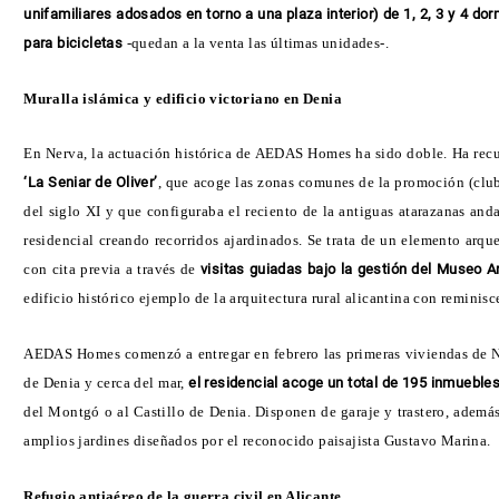
unifamiliares adosados en torno a una plaza interior) de 1, 2, 3 y 4 
para bicicletas
-quedan a la venta las últimas unidades-.
Muralla islámica y edificio victoriano en Denia
En Nerva, la actuación histórica de AEDAS Homes ha sido doble. Ha re
‘La Seniar de Oliver’
, que acoge las zonas comunes de la promoción (club 
del siglo XI y que configuraba el reciento de la antiguas atarazanas an
residencial creando recorridos ajardinados. Se trata de un elemento arq
con cita previa a través de
visitas guiadas bajo la gestión del Museo A
edificio histórico ejemplo de la arquitectura rural alicantina con reminisc
AEDAS Homes comenzó a entregar en febrero las primeras viviendas de Ner
de Denia y cerca del mar,
el residencial acoge un total de 195 inmuebles
del Montgó o al Castillo de Denia. Disponen de garaje y trastero, adem
amplios jardines diseñados por el reconocido paisajista Gustavo Marina.
Refugio antiaéreo de la guerra civil en Alicante