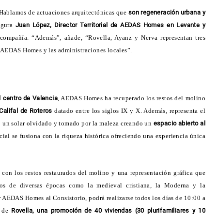
 Hablamos de actuaciones arquitectónicas que
son regeneración urbana y
egura
Juan López, Director Territorial de AEDAS Homes en Levante y
 compañía. “Además”, añade, “Rovella, Ayanz y Nerva representan tres
 AEDAS Homes y las administraciones locales”.
l centro de Valencia
, AEDAS Homes ha recuperado los restos del molino
Califal de Roteros
datado entre los siglos IX y X. Además, representa el
o un solar olvidado y tomado por la maleza creando un
espacio abierto al
ial se fusiona con la riqueza histórica ofreciendo una experiencia única
 con los restos restaurados del molino y una representación gráfica que
gos de diversas épocas como la medieval cristiana, la Moderna y la
r AEDAS Homes al Consistorio, podrá realizarse todos los días de 10:00 a
s de
Rovella, una promoción de 40 viviendas (30 plurifamiliares y 10