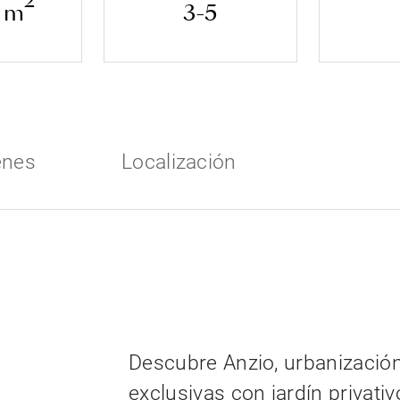
2
2 m
3-5
enes
Localización
Descubre Anzio, urbanización
exclusivas con jardín privativ